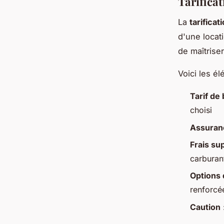
Tarificat
La
tarifica
d'une locati
de maîtrise
Voici les él
Tarif de
choisi
Assuran
Frais su
carburan
Options 
renforcé
Caution