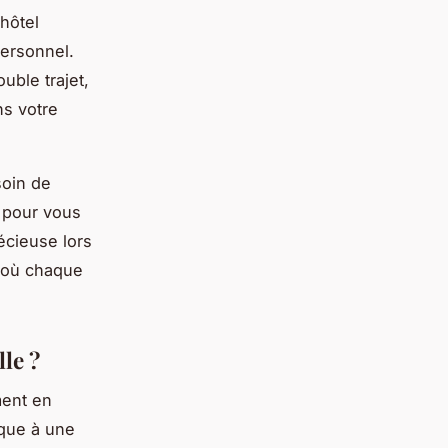
'hôtel
personnel.
uble trajet,
ns votre
soin de
 pour vous
écieuse lors
 où chaque
le ?
ment en
ique à une