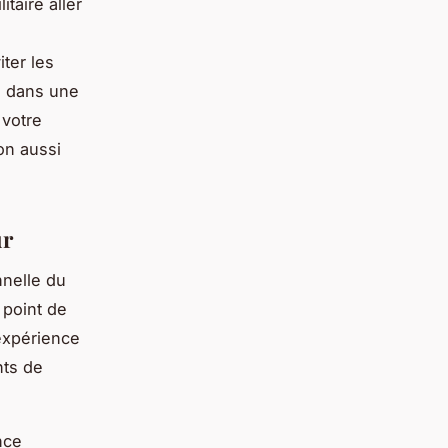
taire aller
iter les
le dans une
 votre
on aussi
ur
nnelle du
 point de
 expérience
nts de
nce