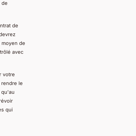
e de
ntrat de
 devrez
un moyen de
trôlé avec
 votre
 rendre le
 qu'au
révoir
es qui