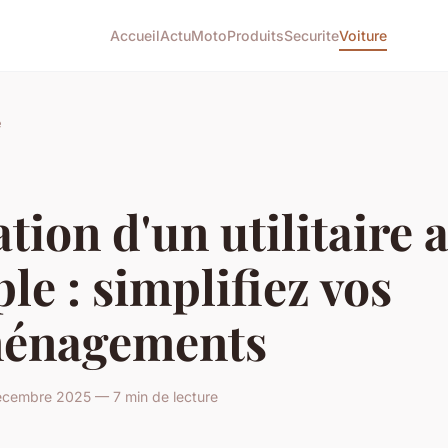
Accueil
Actu
Moto
Produits
Securite
Voiture
e
tion d'un utilitaire a
le : simplifiez vos
énagements
écembre 2025 — 7 min de lecture