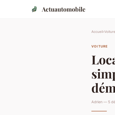
Actuautomobile
Accueil
›
Voitur
VOITURE
Loca
simp
dém
Adrien — 5 d