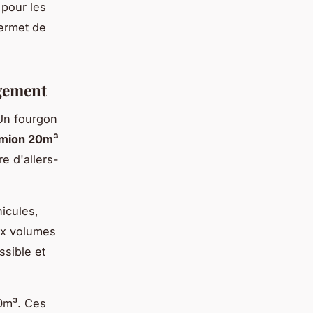
 pour les
permet de
agement
Un fourgon
mion 20m³
e d'allers-
icules,
ux volumes
ssible et
0m³. Ces