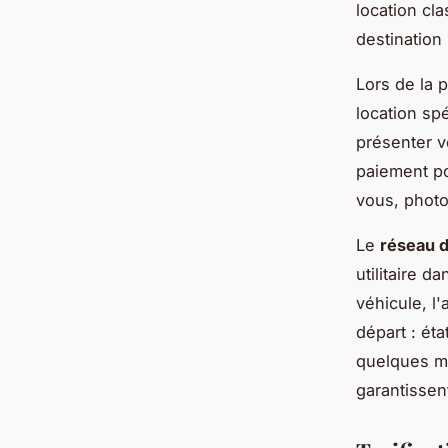
location cl
destination 
Lors de la 
location sp
présenter v
paiement po
vous, photo
Le
réseau d
utilitaire 
véhicule, l
départ : ét
quelques mi
garantissen