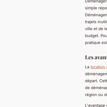
Déménager sa
simple répo
Déménage
trajets inu
ville et de 
budget. Po
pratique exi
Les avan
La
location 
déménagemen
départ. Cet
de déménag
région ou d
L'avantage 