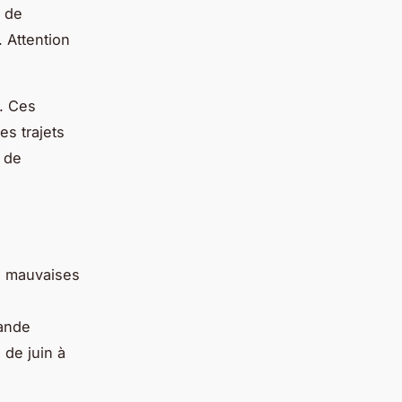
t de
 Attention
. Ces
es trajets
e de
es mauvaises
mande
 de juin à