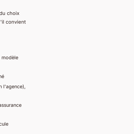
 du choix
'il convient
e modèle
hé
n l'agence),
 assurance
cule