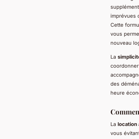
supplémentai
imprévues o
Cette formul
vous permet
nouveau lo
La
simplici
coordonner 
accompagner
des déménag
heure écon
Comment 
La
location 
vous évitan