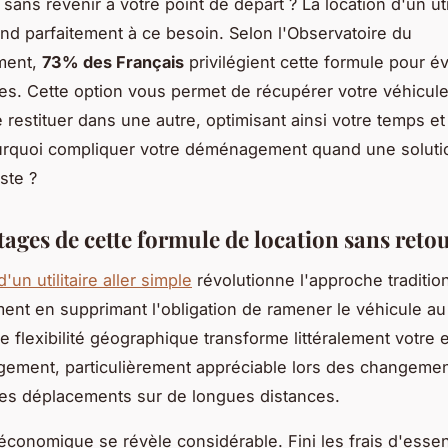
ns revenir à votre point de départ ? La location d'un utili
nd parfaitement à ce besoin. Selon l'Observatoire du
ment,
73% des Français
privilégient cette formule pour év
tiles. Cette option vous permet de récupérer votre véhicu
le restituer dans une autre, optimisant ainsi votre temps et
urquoi compliquer votre déménagement quand une soluti
ste ?
tages de cette formule de location sans reto
d'un utilitaire aller simple
révolutionne l'approche traditio
t en supprimant l'obligation de ramener le véhicule au
te flexibilité géographique transforme littéralement votre
ement, particulièrement appréciable lors des changeme
es déplacements sur de longues distances.
économique se révèle considérable. Fini les frais d'esse