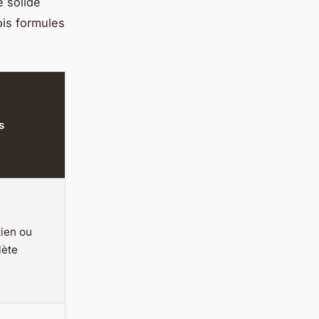
e solide
ois formules
s
tien ou
lète