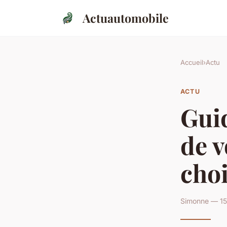
Actuautomobile
Accueil
›
Actu
ACTU
Guid
de v
cho
Simonne — 15