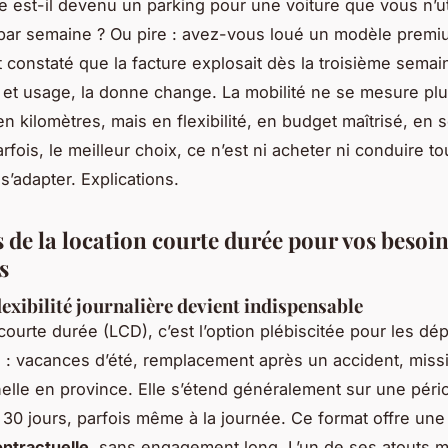
e est-il devenu un parking pour une voiture que vous n’ut
par semaine ? Ou pire : avez-vous loué un modèle premi
 constaté que la facture explosait dès la troisième semai
et usage, la donne change. La mobilité ne se mesure pl
n kilomètres, mais en flexibilité, en budget maîtrisé, en 
arfois, le meilleur choix, ce n’est ni acheter ni conduire to
s’adapter. Explications.
 de la location courte durée pour vos besoi
s
lexibilité journalière devient indispensable
 courte durée (LCD), c’est l’option plébiscitée pour les d
 : vacances d’été, remplacement après un accident, miss
elle en province. Elle s’étend généralement sur une péri
à 30 jours, parfois même à la journée. Ce format offre un
contractuelle
, sans engagement long. L’un de ses atouts m