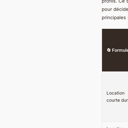
profils. Ce 
pour décide
principales 
🔄 Formul
Location
courte du