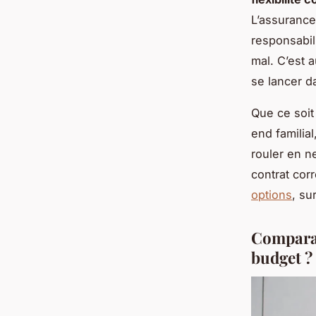
L’assurance
responsabil
mal. C’est 
se lancer d
Que ce soit
end familia
rouler en n
contrat cor
options
, su
Comparat
budget ?