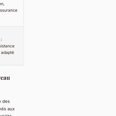
en,
 assurance
:
sistance
e adapté
veau
e des
inés aux