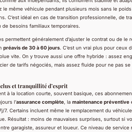
s comme aux indépendants, ils combinent stabilité et adapta
 le même véhicule pendant plusieurs mois sans le poids 
ns. C’est idéal en cas de transition professionnelle, de tr
u de besoins familiaux temporaires.
s permettent généralement d’ajuster le contrat ou de le ré
un
préavis de 30 à 60 jours
. C’est un vrai plus pour ceux d
volue vite. On y trouve aussi une offre hybride : assez e
cier de tarifs négociés, mais assez fluide pour ne pas se 
clus et tranquillité d’esprit
nt à la location courte, souvent basique, ces abonnemen
jours l’
assurance complète
, la
maintenance préventive
7j/7. Certains incluent même le remplacement du véhicul
e. Résultat : moins de mauvaises surprises, surtout si v
entre garagiste, assureur et loueur. Ce niveau de service