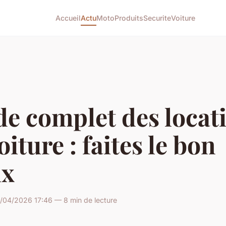
Accueil
Actu
Moto
Produits
Securite
Voiture
e complet des locat
oiture : faites le bon
ix
/04/2026 17:46 — 8 min de lecture