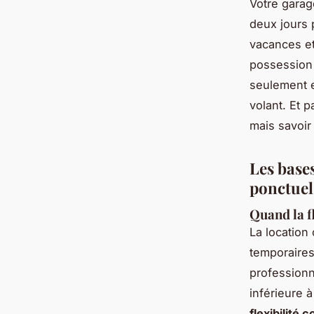
Votre garag
deux jours 
vacances et
possession 
seulement e
volant. Et p
mais savoir 
Les bases
ponctuel
Quand la f
La location
temporaires
professionn
inférieure 
flexibilité 