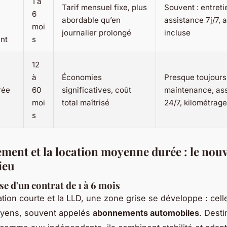
1 à
Tarif mensuel fixe, plus
Souvent : entreti
6
abordable qu’en
assistance 7j/7,
moi
journalier prolongé
incluse
nt
s
12
à
Économies
Presque toujours 
rée
60
significatives, coût
maintenance, as
moi
total maîtrisé
24/7, kilométrag
s
ment et la location moyenne durée : le nou
ieu
se d'un contrat de 1 à 6 mois
cation courte et la LLD, une zone grise se développe : cell
oyens, souvent appelés
abonnements automobiles
. Dest