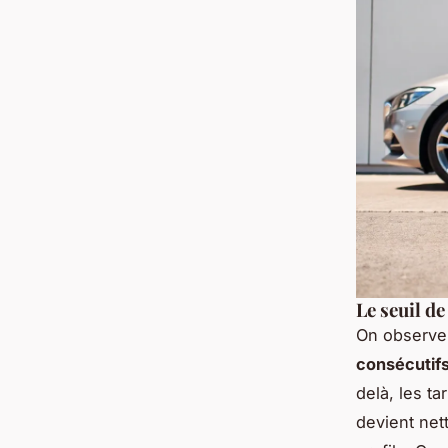
Le seuil de
On observe
consécutif
delà, les ta
devient net