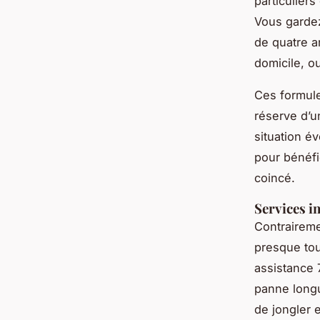
particulier
Vous gardez
de quatre a
domicile, o
Ces formule
réserve d’
situation é
pour bénéfi
coincé.
Services in
Contraireme
presque tou
assistance 
panne longu
de jongler 