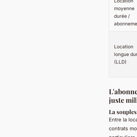
Location
moyenne
durée /
abonneme
Location
longue du
(LLD)
L'abonne
juste mil
La souples
Entre la lo
contrats m