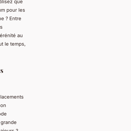
ilisez que
um pour les
ne ? Entre
us
sérénité au
ut le temps,
ns
éplacements
ion
ode
e grande
ajeurs ?