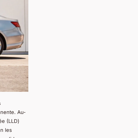
s
tinente. Au-
rée (LLD)
n les