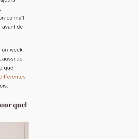
t
on connaît
e
avant de
r un week-
t aussi de
e quel
différentes
ois.
pour quel