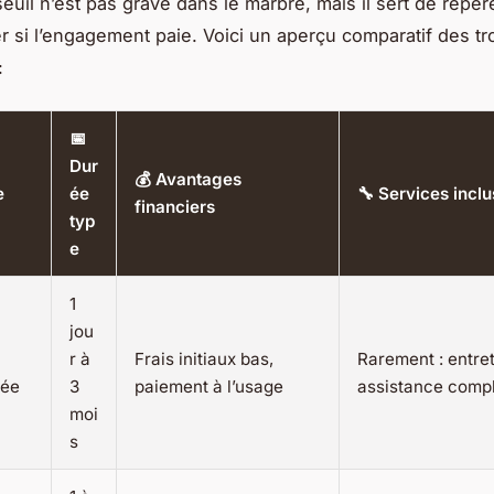
seuil n’est pas gravé dans le marbre, mais il sert de repèr
r si l’engagement paie. Voici un aperçu comparatif des tr
:
📅
Dur
💰 Avantages
e
ée
🔧 Services inclu
financiers
typ
e
1
jou
r à
Frais initiaux bas,
Rarement : entre
rée
3
paiement à l’usage
assistance comp
moi
s